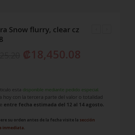
a Snow flurry, clear cz
8
Blue
Snowflake
Galaxy
Heart
₡
18,450.08
125.20
Charm
796359
796361
ticulo esta
disponible mediante pedido especial.
 hoy con la tercera parte del valor o totalidad
be
entre fecha estimada del 12 al 14 agosto.
iere su orden antes de la fecha visite la
sección
a inmediata.