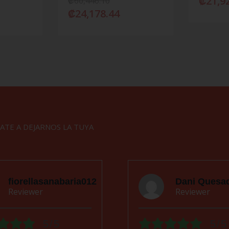
₡
21,9
₡
60,446.10
₡
24,178.44
ATE A DEJARNOS LA TUYA
fiorellasanabaria012
Dani Quesa
Reviewer
Reviewer
5/5
5/5