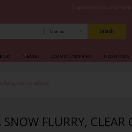
Aprovecha descuento Su
Search
Charms
NICIO
TIENDA
¿COMO COMPRAR?
NOSOTROS
flurry, clear cz 796378
SNOW FLURRY, CLEAR 