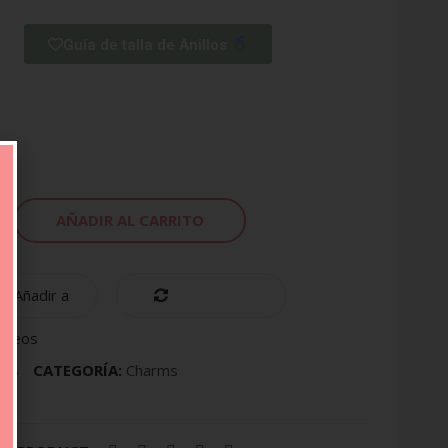
Guía de talla de Anillos
AÑADIR AL CARRITO
Añadir a
Compare
eseos
378
CATEGORÍA:
Charms