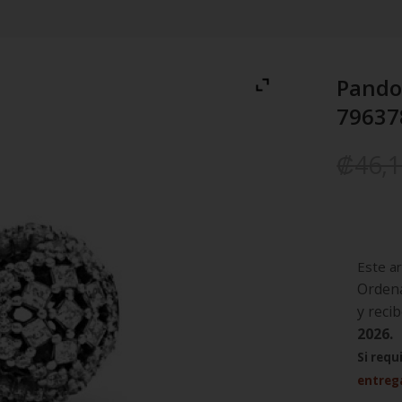
Pandor
79637
₡
46,
Este ar
Ordena
y reci
2026.
Si requ
entreg