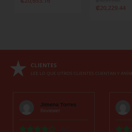
₡
20,653.16
₡
50,573.60
₡
20,229.44
CLIENTES
LEE LO QUE OTROS CLIENTES CUENTAN Y ANÍM
Jimena Torres
Reviewer
4/5