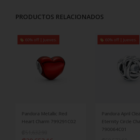
PRODUCTOS RELACIONADOS
60% off | Jueves.
60% off | Jueves.
Pandora Metallic Red
Pandora April Cle
Heart Charm 799291C02
Eternity Circle C
790064C01
₡
51,632.90