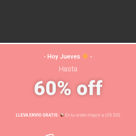
- Hoy Jueves
-
Hasta
60% off
d
SKU:
796
LLEVA ENVIO GRATIS:
En tu orden mayor a ¢55.500