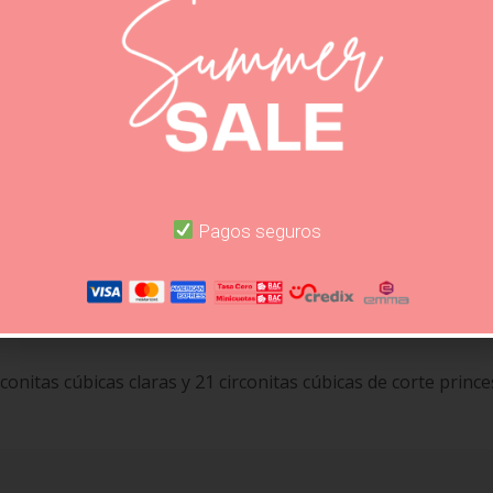
SHARE TH
DESCRIPCIÓN
VALORACIONES (0)
Pagos seguros
rconitas cúbicas claras y 21 circonitas cúbicas de corte princ