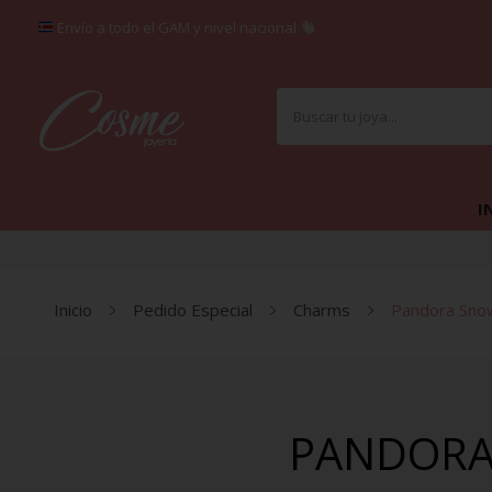
Envío a todo el GAM y nivel nacional
I
Inicio
Pedido Especial
Charms
Pandora Snow 
PANDORA 