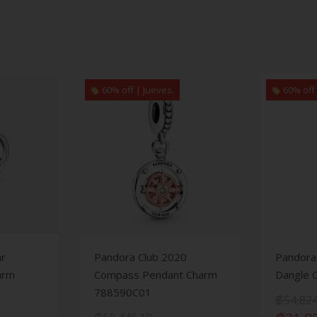
60% off | Jueves.
60% off 
ar
Pandora Club 2020
Pandora
harm
Compass Pendant Charm
Dangle 
788590C01
₡
54,824