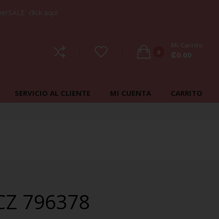
mmerSALE
click aquí
Mi Carrito
0
₡
0.00
No products in the cart.
SERVICIO AL CLIENTE
MI CUENTA
CARRITO
CZ 796378