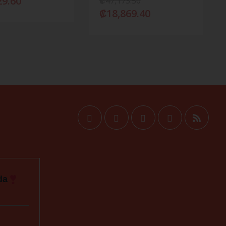
29.60
₡
47,173.50
₡
18,869.40
da
Natalia Barboza
Reviewer
5/5