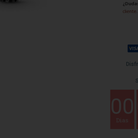
¿Duda
cliente.
Disf
S
00
Dias