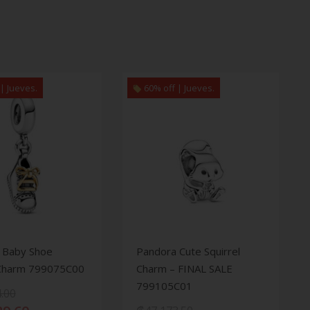
| Jueves.
60% off | Jueves.
 Baby Shoe
Pandora Cute Squirrel
Charm 799075C00
Charm – FINAL SALE
799105C01
.00