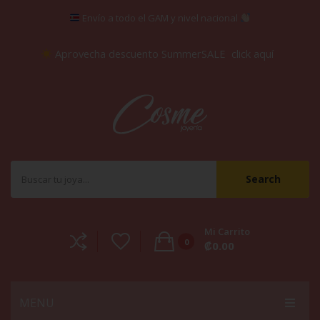
Envío a todo el GAM y nivel nacional
Aprovecha descuento SummerSALE
click aquí
Search
Mi Carrito
0
₡
0.00
No products in the cart.
MENU