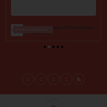
1 año ago
Pandora Family Always Encircled
60% off | Jueves.
Hoop Earrings 291156C01