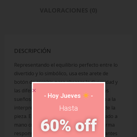
VALORACIONES (0)
DESCRIPCIÓN
Representando el equilibrio perfecto entre lo
divertido y lo simbólico, usa este arete de
botón de arcoíris para abrazar la diversidad y
las diferencias o como símbolo de que los
- Hoy Jueves
-
sueños se pueden alcanzar. Está abierto a la
Hasta
interpretación, tú decides el significado de la
pieza. El micro arete de botón está acabado a
60% off
mano con plata esterlina obtenida de forma
responsable y detallado con cuatro brillantes