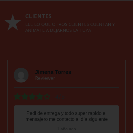
CLIENTES
LEE LO QUE OTROS CLIENTES CUENTAN Y
ANÍMATE A DEJARNOS LA TUYA
fiorellasanabaria012
Reviewer
5/5
Estaba fuera del país y ellos me ayudaron a
enviarle estos aretes a mi novia, como regalo
especial de parte mía super agradecida.