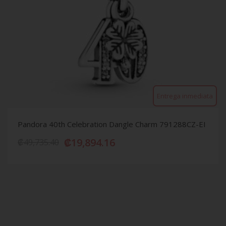
Entrega inmediata
Pandora 40th Celebration Dangle Charm 791288CZ-EI
₡
19,894.16
₡
49,735.40