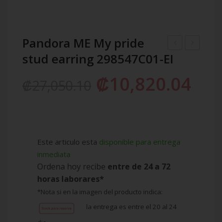
Pandora ME My pride
stud earring 298547C01-EI
Sparkling
Sterling
Family
silver
₡
10,820.04
₡
27,050.10
Tree
blue
Stud
Balloon
Earrings
&
297843CZ-
Heart
EI
earrings
Este articulo esta
disponible para entrega
298058EN
inmediata
Ordena hoy recibe
entre de 24 a 72
EI
horas laborares*
*Nota si en la imagen del producto indica:
la entrega es entre el 20 al 24