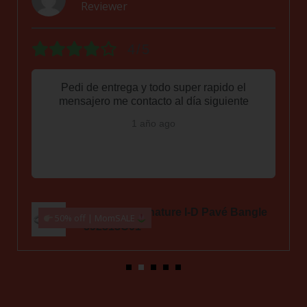
Reviewer
4/5
Pedi de entrega y todo super rapido el
mensajero me contacto al día siguiente
1 año ago
Pandora Signature I-D Pavé Bangle
50% off | MomSALE
592313C01