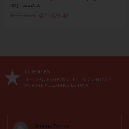
Ring 162226C01
₡
71,078.48
₡
177,696.20
CLIENTES
LEE LO QUE OTROS CLIENTES CUENTAN Y
ANÍMATE A DEJARNOS LA TUYA
Jimena Torres