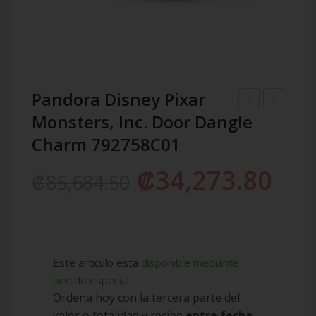
Pandora Disney Pixar
Monsters, Inc. Door Dangle
Moments
Disney
Heart
Pixar
Charm 792758C01
Closure
Monsters,
₡
34,273.80
₡
85,684.50
Snake
Inc.
Chain
Mike
Bracelet
Wazowski
582257C00-
Charm
19-
792754C0
Este articulo esta
disponible mediante
EI
pedido especial.
Ordena hoy con la tercera parte del
valor o totalidad y recibe
entre fecha