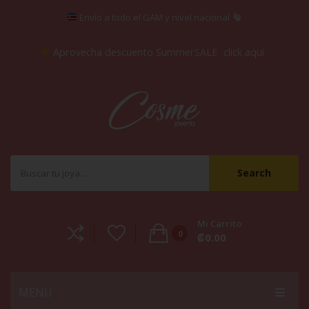
Envío a todo el GAM y nivel nacional
Aprovecha descuento SummerSALE
click aquí
Search
Mi Carrito
0
₡
0.00
No products in the cart.
MENU