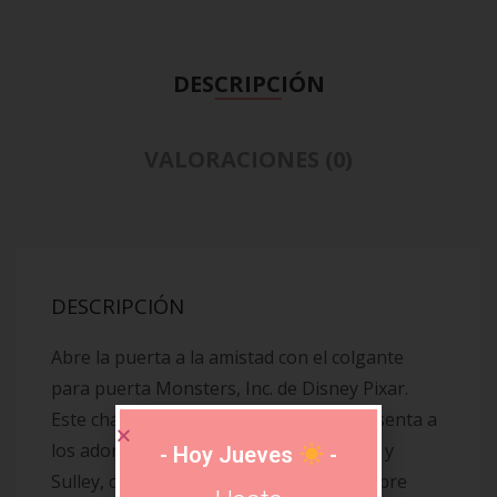
DESCRIPCIÓN
VALORACIONES (0)
DESCRIPCIÓN
Abre la puerta a la amistad con el colgante
para puerta Monsters, Inc. de Disney Pixar.
Este charm colgante de plata de ley presenta a
los adorables monstruos de Pixar, Mike y
- Hoy Jueves
-
Sulley, colgados de una puerta que se abre