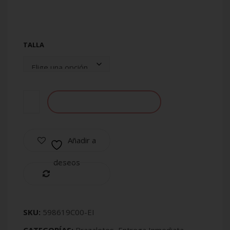
TALLA
AÑADIR AL CARRITO
Añadir a
deseos
Compare
SKU:
598619C00-EI