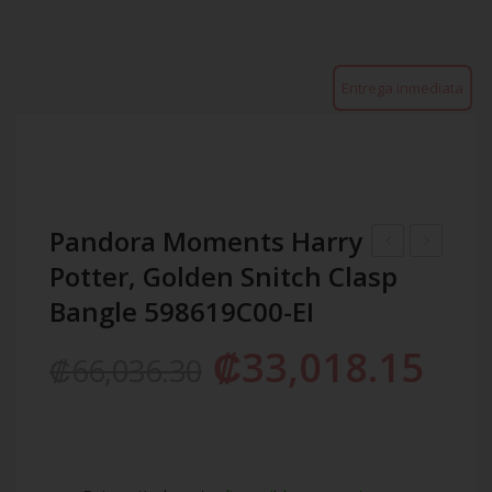
Entrega inmediata
Pandora Moments Harry
Potter, Golden Snitch Clasp
Moments
Marvel
Heart
Spider-
Bangle 598619C00-EI
Clasp
Man
₡
33,018.15
₡
66,036.30
Bangle
Mask
596268-
Pavé
EI
Stud
Earrings
292354C0