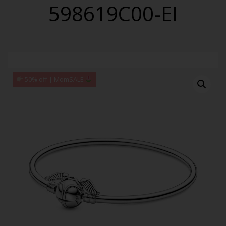
598619C00-EI
50% off | MomSALE