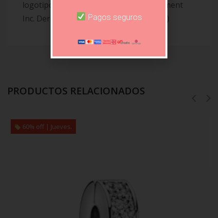
logotipo © & ™ Warner Bros. Entertainment
Pagos seguros
Inc. Derechos de publicación © JKR. (s19)
PRODUCTOS RELACIONADOS
60% off | Jueves.