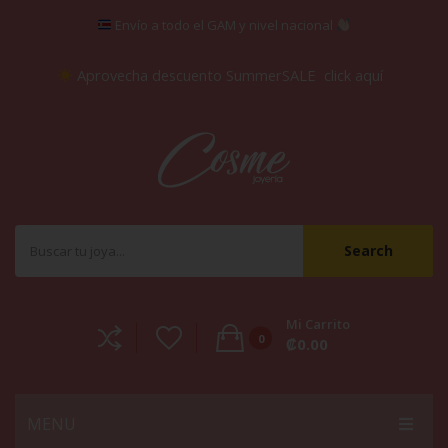
Envío a todo el GAM y nivel nacional
Aprovecha descuento SummerSALE
click aquí
Search
Mi Carrito
0
₡
0.00
No products in the cart.
MENU