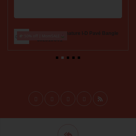
Pandora Signature I-D Pavé Bangle
50% off | MomSALE
592313C01