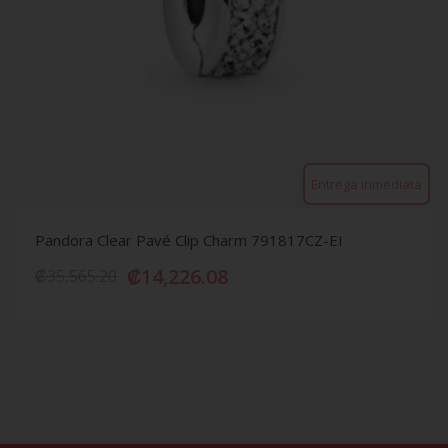
Entrega inmediata
Pandora Clear Pavé Clip Charm 791817CZ-EI
₡
14,226.08
₡
35,565.20