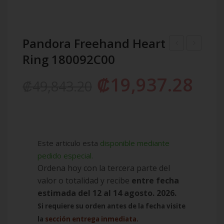
Pandora Freehand Heart
Ring 180092C00
Crossover
Triple
Pavé
Pansy
₡
19,937.28
₡
49,843.20
Triple
Flower
Band
Ring
Ring
190786C0
199057C01
Este articulo esta
disponible mediante
pedido especial.
Ordena hoy con la tercera parte del
valor o totalidad y recibe
entre fecha
estimada del 12 al 14 agosto. 2026.
Si requiere su orden antes de la fecha visite
la
sección entrega inmediata.