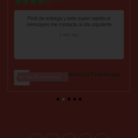
4/5
Pedi de entrega y todo super rapido el
mensajero me contacto al día siguiente
1 año ago
Pandora Signature I-D Pavé Bangle
50% off | MomSALE
592313C01