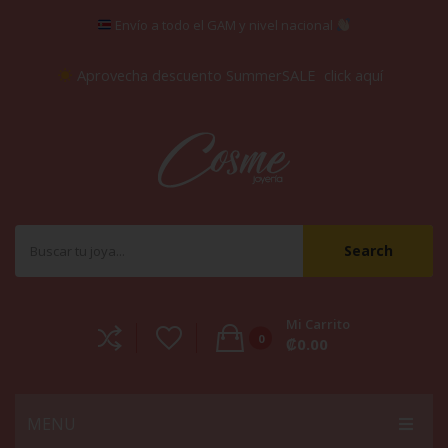
Envío a todo el GAM y nivel nacional
Aprovecha descuento SummerSALE
click aquí
Search
Mi Carrito
0
₡
0.00
No products in the cart.
MENU