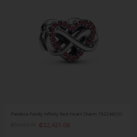
Pandora Family Infinity Red Heart Charm 792246C01
₡
22,421.08
₡
56,052.70