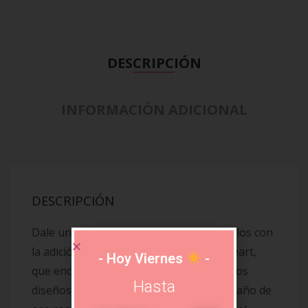
DESCRIPCIÓN
INFORMACIÓN ADICIONAL
DESCRIPCIÓN
Dale un poco de amor a tus pilas de anillos con
la adición de nuestro anillo Freehand Heart,
- Hoy Viernes
-
que encajará perfectamente con tus otros
Hasta
diseños favoritos. Acabado a mano en baño de