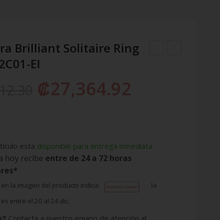
a Brilliant Solitaire Ring
2C01-EI
Freehand
Moments
Heart
Double
₡
27,364.92
412.30
Ring
Black
180092C00-
Leather
52-
Bracelet
EI
590745CBKD-
EI
ticulo esta
disponible para entrega inmediata
a hoy recibe
entre de 24 a 72 horas
ares*
 en la imagen del producto indica:
la
es entre el 20 al 24 dic.
s?
Contacta a nuestro equipo de atención al