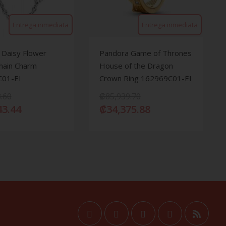
Entrega inmediata
Entrega inmediata
 Daisy Flower
Pandora Game of Thrones
hain Charm
House of the Dragon
01-EI
Crown Ring 162969C01-EI
.60
₡
85,939.70
43.44
₡
34,375.88