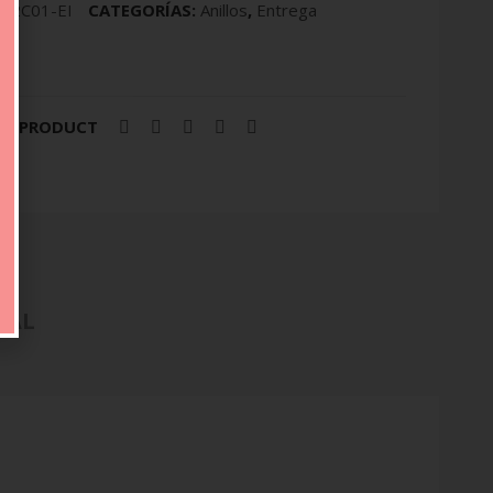
52C01-EI
CATEGORÍAS:
Anillos
,
Entrega
IS PRODUCT
NAL