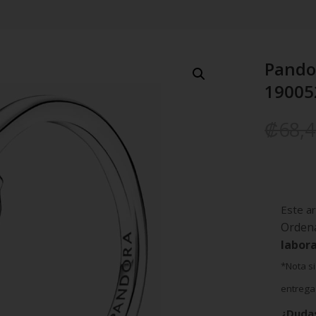
Pandor
19005
₡
68,
Este ar
Orden
labor
*Nota si
entrega 
¿Duda