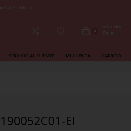
mmerSALE
click aquí
Mi Carrito
0
₡
0.00
No products in the cart.
SERVICIO AL CLIENTE
MI CUENTA
CARRITO
 190052C01-EI