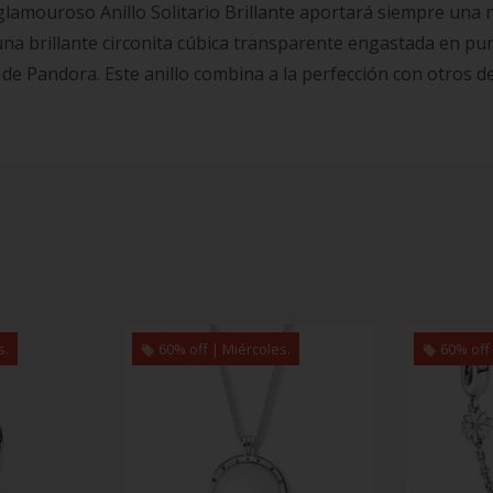
lamouroso Anillo Solitario Brillante aportará siempre una no
una brillante circonita cúbica transparente engastada en pun
o de Pandora. Este anillo combina a la perfección con otros de
s.
60% off | Miércoles.
60% off 