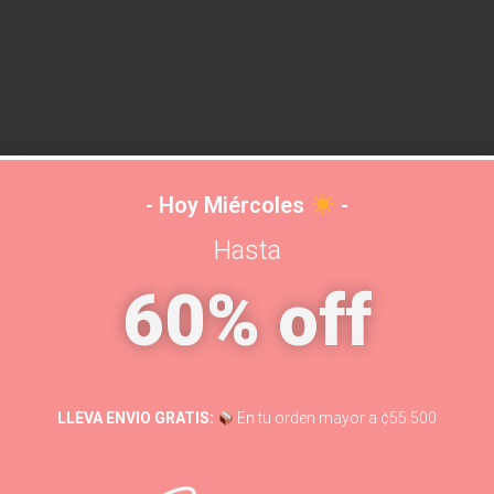
- Hoy Miércoles
-
TALLA
Hasta
60% off
LLEVA ENVIO GRATIS:
En tu orden mayor a ¢55.500
d