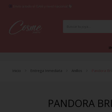
Envío a todo el GAM y nivel nacional
I
Inicio
Entrega Inmediata
Anillos
Pandora Bril
PANDORA BRIL