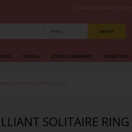
Aprovecha descuento Su
Search
Anillos
NICIO
TIENDA
¿COMO COMPRAR?
NOSOTROS
liant Solitaire Ring 190052C01-EI
LIANT SOLITAIRE RING