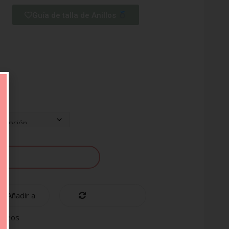
Guía de talla de Anillos
AÑADIR AL CARRITO
Añadir a
Compare
eseos