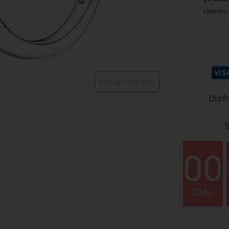
cliente.
Entrega inmediata
Disf
S
00
Dias