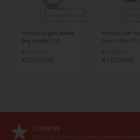
Entrega inmediata
Entreg
Pandora Elegant Sparkle
Pandora Clear Pav
Ring 190986CZ-EI
Charm 791817CZ
₡
51,377.70
₡
35,565.20
₡
20,551.08
₡
14,226.08
CLIENTES
LEE LO QUE OTROS CLIENTES CUENTAN Y ANÍM