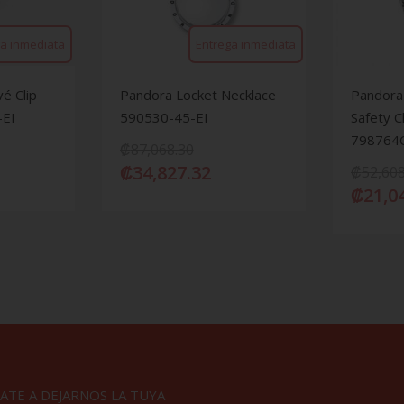
a inmediata
Entrega inmediata
é Clip
Pandora Locket Necklace
Pandora
-EI
590530-45-EI
Safety C
798764C
₡
87,068.30
₡
34,827.32
₡
52,608
₡
21,0
ATE A DEJARNOS LA TUYA